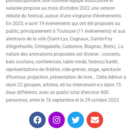
pluridisciplinaire, une nouvelle équipe associative et
salariée propose au mois d’octobre 2022 une version
réduite du festival, autour d’une vingtaine d’événements.
En 2023, e sont 19 événements qui ont été proposés au
public, principalement à Toulouse (11 évènements) et aux
alentours de la ville (Saint-Lys, Cugnaux, Sainte-Foy
d’Aigrefeuille, Cintegabelle, Carbonne, Blagnac, Bretx). La
nature des animations proposées est diverse : concerts,
bals occitans, conférences, table ronde, festnoz/balèti,
représentations de théâtre, vide-grenier, stage, spectacle
d’humour, projection, présentation de livre… Cette édition a
réuni 22 groupes, artistes, et/ou intervenant·e·s dans 15
lieux différents, avec un public total d’environ 800
personnes, entre le 16 septembre et le 29 octobre 2023.
F
I
T
E
a
n
w
n
c
s
i
v