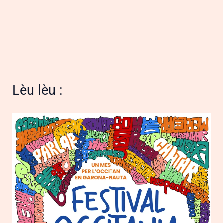
Lèu lèu :