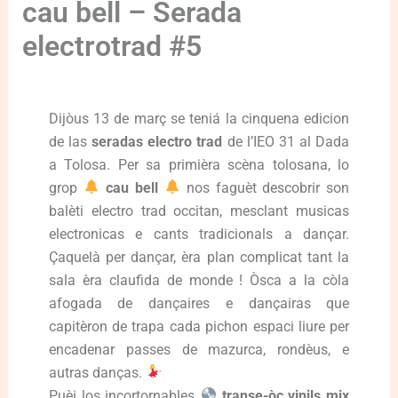
cau bell – Serada
electrotrad #5
Dijòus 13 de març se teniá la cinquena edicion
de las
seradas electro trad
de l’IEO 31 al Dada
a Tolosa. Per sa primièra scèna tolosana, lo
grop
cau bell
nos faguèt descobrir son
balèti electro trad occitan, mesclant musicas
electronicas e cants tradicionals a dançar.
Ç
aquelà per dançar, èra plan complicat tant la
sala èra claufida de monde ! Òsca a la còla
afogada de dançaires e dançairas que
capitèron de trapa cada pichon espaci liure per
encadenar passes de mazurca, rondèus, e
autras danças.
Puèi los incortornables
transe-òc vinils mix