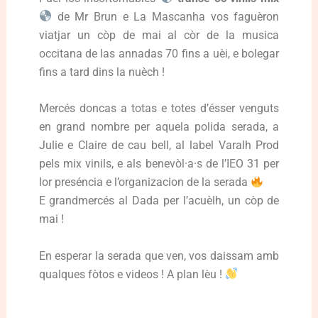
de Mr Brun e La Mascanha vos faguèron
viatjar un còp de mai al còr de la musica
occitana de las annadas 70 fins a uèi, e bolegar
fins a tard dins la nuèch !
Mercés doncas a totas e totes d’ésser venguts
en grand nombre per aquela polida serada, a
Julie e Claire de cau bell, al label Varalh Prod
pels mix vinils, e als benevòl·a·s de l’IEO 31 per
lor preséncia e l’organizacion de la serada
E grandmercés al Dada per l’acuèlh, un còp de
mai !
En esperar la serada que ven, vos daissam amb
qualques fòtos e videos ! A plan lèu !