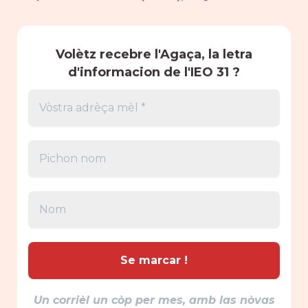
Volètz recebre l'Agaça, la letra
d'informacion de l'IEO 31 ?
Un corrièl un còp per mes, amb las nòvas