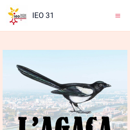
Aller
au
IEO 31
contenu