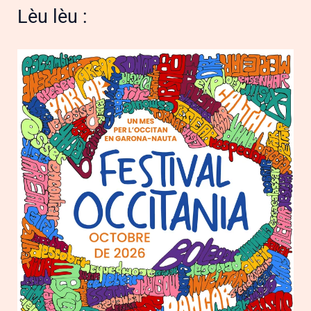
Lèu lèu :