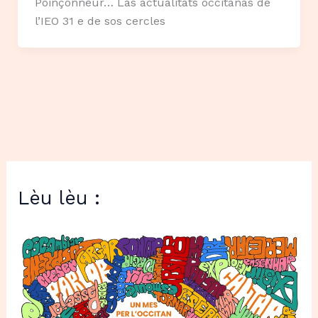
Poinçonneur… Las actualitats occitanas de
l’IEO 31 e de sos cercles
Lèu lèu :